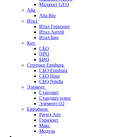
Малахит GEO
Alta
Alta Bio
Итал
Итал Горизонт
Итал Антей
Итал Био
Кит
СБО
ПРО
БИО
Септики Epishura
СБО Epishura
СБО Hara
СБО Nitella
Элемент
Стандарт
Стандарт плюс
Элемент О2
Евробион
Раунд Арт
Горизонт
Макс
Модуль