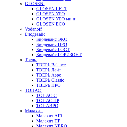
GLOSEN
GLOSEN LETT
GLOSEN УБО
GLOSEN УБО мини
GLOSEN ECO
Vodanoff
Биодевайс
Биодевайс ЭКО
Биодевайс ПРО
Биодевайс ГОСТ
Биодевайс ГОРИЗОНТ
Тверь
ТВЕРЬ Balance
ТВЕРЬ Лайт
ТВЕРЬ Аэро
ТВЕРЬ Classic
ТВЕРЬ ПРО
ТОПАС
ТОПАС-С
ТОПАС ПР
ТОПАЭРО
Малахит
Малахит AIR
Малахит ПР
Малахит NERO