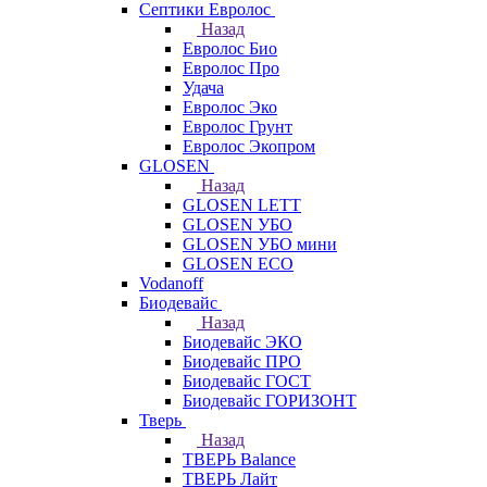
Септики Евролос
Назад
Евролос Био
Евролос Про
Удача
Евролос Эко
Евролос Грунт
Евролос Экопром
GLOSEN
Назад
GLOSEN LETT
GLOSEN УБО
GLOSEN УБО мини
GLOSEN ECO
Vodanoff
Биодевайс
Назад
Биодевайс ЭКО
Биодевайс ПРО
Биодевайс ГОСТ
Биодевайс ГОРИЗОНТ
Тверь
Назад
ТВЕРЬ Balance
ТВЕРЬ Лайт