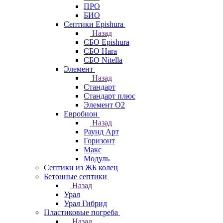
ПРО
БИО
Септики Epishura
Назад
СБО Epishura
СБО Hara
СБО Nitella
Элемент
Назад
Стандарт
Стандарт плюс
Элемент О2
Евробион
Назад
Раунд Арт
Горизонт
Макс
Модуль
Септики из ЖБ колец
Бетонные септики
Назад
Урал
Урал Гибрид
Пластиковые погреба
Назад