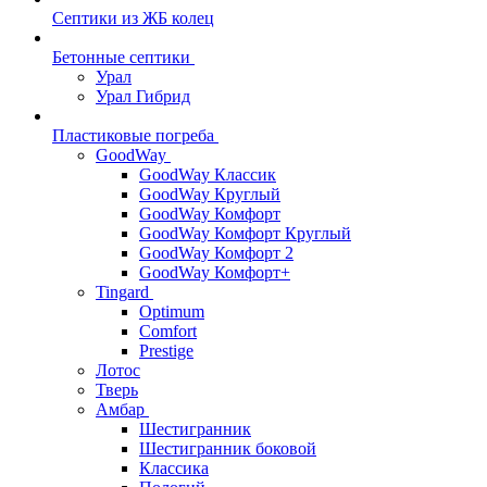
Септики из ЖБ колец
Бетонные септики
Урал
Урал Гибрид
Пластиковые погреба
GoodWay
GoodWay Классик
GoodWay Круглый
GoodWay Комфорт
GoodWay Комфорт Круглый
GoodWay Комфорт 2
GoodWay Комфорт+
Tingard
Optimum
Comfort
Prestige
Лотос
Тверь
Амбар
Шестигранник
Шестигранник боковой
Классика