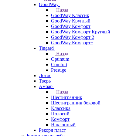
GoodWay
Назад
GoodWay Классик
GoodWay Круглый
GoodWay Комфорт
GoodWay Комфорт Круглый
GoodWay Комфорт 2
GoodWay Комфорт+
Tingard
Назад
Optimum
Comfort
Prestige
Лотос
Тверь
Амбар
Назад
Шестигранник
Шестигранник боковой
Классика
Пологий
Комфорт
Наклонный
Рекорд пласт
Бетонные погреба