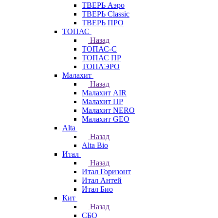
ТВЕРЬ Аэро
ТВЕРЬ Classic
ТВЕРЬ ПРО
ТОПАС
Назад
ТОПАС-С
ТОПАС ПР
ТОПАЭРО
Малахит
Назад
Малахит AIR
Малахит ПР
Малахит NERO
Малахит GEO
Alta
Назад
Alta Bio
Итал
Назад
Итал Горизонт
Итал Антей
Итал Био
Кит
Назад
СБО