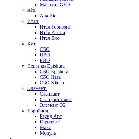
Малахит GEO
Alta
Alta Bio
Итал
Итал Горизонт
Итал Антей
Итал Био
Кит
СБО
ПРО
БИО
Септики Epishura
СБО Epishura
СБО Hara
СБО Nitella
Элемент
Стандарт
Стандарт плюс
Элемент О2
Евробион
Раунд Арт
Горизонт
Макс
Модуль