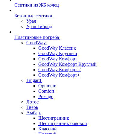
Септики из ЖБ колец
Бетонные септики
Урал
Урал Гибрид
Пластиковые погреба
GoodWay
GoodWay Классик
GoodWay Круглый
GoodWay Комфорт
GoodWay Комфорт Круглый
GoodWay Комфорт 2
GoodWay Комфорт+
Tingard
Optimum
Comfort
Prestige
Лотос
Тверь
Амбар
Шестигранник
Шестигранник боковой
Классика