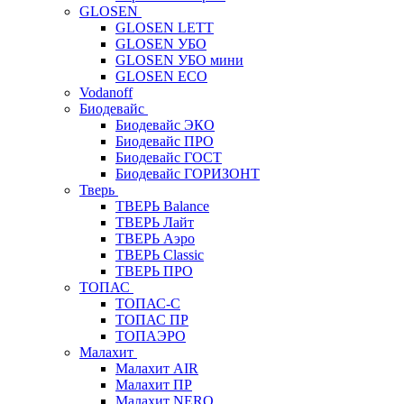
GLOSEN
GLOSEN LETT
GLOSEN УБО
GLOSEN УБО мини
GLOSEN ECO
Vodanoff
Биодевайс
Биодевайс ЭКО
Биодевайс ПРО
Биодевайс ГОСТ
Биодевайс ГОРИЗОНТ
Тверь
ТВЕРЬ Balance
ТВЕРЬ Лайт
ТВЕРЬ Аэро
ТВЕРЬ Classic
ТВЕРЬ ПРО
ТОПАС
ТОПАС-С
ТОПАС ПР
ТОПАЭРО
Малахит
Малахит AIR
Малахит ПР
Малахит NERO