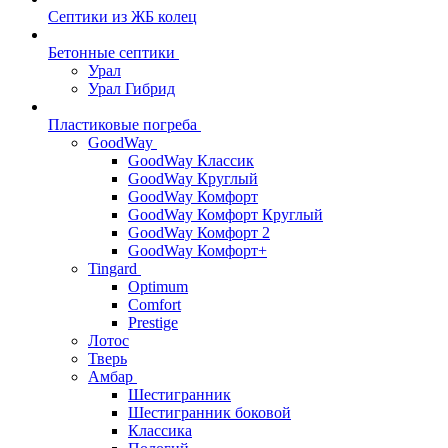
Септики из ЖБ колец
Бетонные септики
Урал
Урал Гибрид
Пластиковые погреба
GoodWay
GoodWay Классик
GoodWay Круглый
GoodWay Комфорт
GoodWay Комфорт Круглый
GoodWay Комфорт 2
GoodWay Комфорт+
Tingard
Optimum
Comfort
Prestige
Лотос
Тверь
Амбар
Шестигранник
Шестигранник боковой
Классика