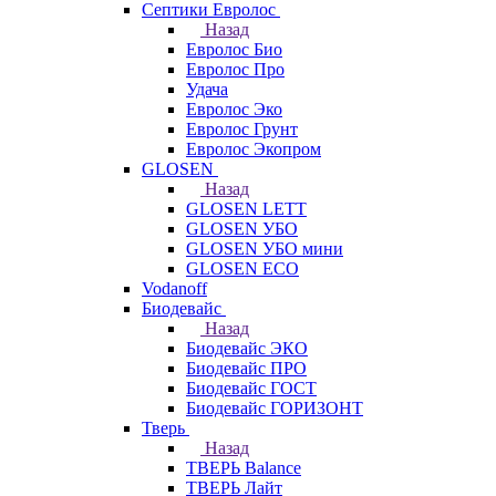
Септики Евролос
Назад
Евролос Био
Евролос Про
Удача
Евролос Эко
Евролос Грунт
Евролос Экопром
GLOSEN
Назад
GLOSEN LETT
GLOSEN УБО
GLOSEN УБО мини
GLOSEN ECO
Vodanoff
Биодевайс
Назад
Биодевайс ЭКО
Биодевайс ПРО
Биодевайс ГОСТ
Биодевайс ГОРИЗОНТ
Тверь
Назад
ТВЕРЬ Balance
ТВЕРЬ Лайт