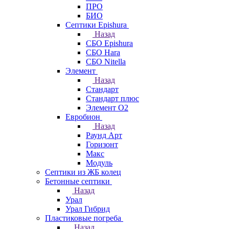
ПРО
БИО
Септики Epishura
Назад
СБО Epishura
СБО Hara
СБО Nitella
Элемент
Назад
Стандарт
Стандарт плюс
Элемент О2
Евробион
Назад
Раунд Арт
Горизонт
Макс
Модуль
Септики из ЖБ колец
Бетонные септики
Назад
Урал
Урал Гибрид
Пластиковые погреба
Назад