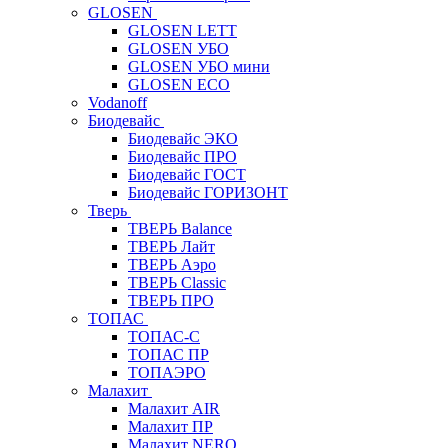
GLOSEN
GLOSEN LETT
GLOSEN УБО
GLOSEN УБО мини
GLOSEN ECO
Vodanoff
Биодевайс
Биодевайс ЭКО
Биодевайс ПРО
Биодевайс ГОСТ
Биодевайс ГОРИЗОНТ
Тверь
ТВЕРЬ Balance
ТВЕРЬ Лайт
ТВЕРЬ Аэро
ТВЕРЬ Classic
ТВЕРЬ ПРО
ТОПАС
ТОПАС-С
ТОПАС ПР
ТОПАЭРО
Малахит
Малахит AIR
Малахит ПР
Малахит NERO