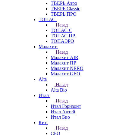
ТВЕРЬ Аэро
ТВЕРЬ Classic
ТВЕРЬ ПРО
ТОПАС
Назад
ТОПАС-С
ТОПАС ПР
ТОПАЭРО
Малахит
Назад
Малахит AIR
Малахит ПР
Малахит NERO
Малахит GEO
Alta
Назад
Alta Bio
Итал
Назад
Итал Горизонт
Итал Антей
Итал Био
Кит
Назад
СБО