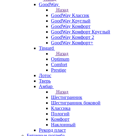
GoodWay
Назад
GoodWay Классик
GoodWay Круглый
GoodWay Комфорт
GoodWay Комфорт Круглый
GoodWay Комфорт 2
GoodWay Комфорт+
Tingard
Назад
Optimum
Comfort
Prestige
Лотос
Тверь
Амбар
Назад
Шестигранник
Шестигранник боковой
Классика
Пологий
Комфорт
Наклонный
Рекорд пласт
Бетонные погреба