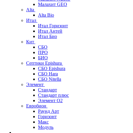
Малахит GEO
Alta
Alta Bio
Итал
Итал Горизонт
Итал Антей
Итал Био
Кит
СБО
ПРО
БИО
Септики Epishura
СБО Epishura
СБО Hara
СБО Nitella
Элемент
Стандарт
Стандарт плюс
Элемент О2
Евробион
Раунд Арт
Горизонт
Макс
Модуль