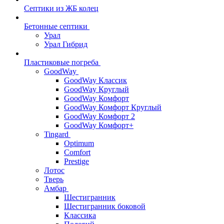
Септики из ЖБ колец
Бетонные септики
Урал
Урал Гибрид
Пластиковые погреба
GoodWay
GoodWay Классик
GoodWay Круглый
GoodWay Комфорт
GoodWay Комфорт Круглый
GoodWay Комфорт 2
GoodWay Комфорт+
Tingard
Optimum
Comfort
Prestige
Лотос
Тверь
Амбар
Шестигранник
Шестигранник боковой
Классика