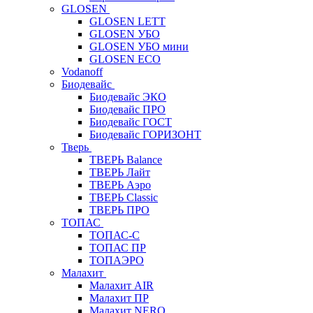
GLOSEN
GLOSEN LETT
GLOSEN УБО
GLOSEN УБО мини
GLOSEN ECO
Vodanoff
Биодевайс
Биодевайс ЭКО
Биодевайс ПРО
Биодевайс ГОСТ
Биодевайс ГОРИЗОНТ
Тверь
ТВЕРЬ Balance
ТВЕРЬ Лайт
ТВЕРЬ Аэро
ТВЕРЬ Classic
ТВЕРЬ ПРО
ТОПАС
ТОПАС-С
ТОПАС ПР
ТОПАЭРО
Малахит
Малахит AIR
Малахит ПР
Малахит NERO