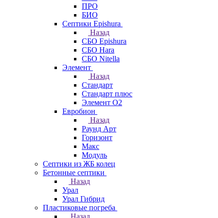
ПРО
БИО
Септики Epishura
Назад
СБО Epishura
СБО Hara
СБО Nitella
Элемент
Назад
Стандарт
Стандарт плюс
Элемент О2
Евробион
Назад
Раунд Арт
Горизонт
Макс
Модуль
Септики из ЖБ колец
Бетонные септики
Назад
Урал
Урал Гибрид
Пластиковые погреба
Назад