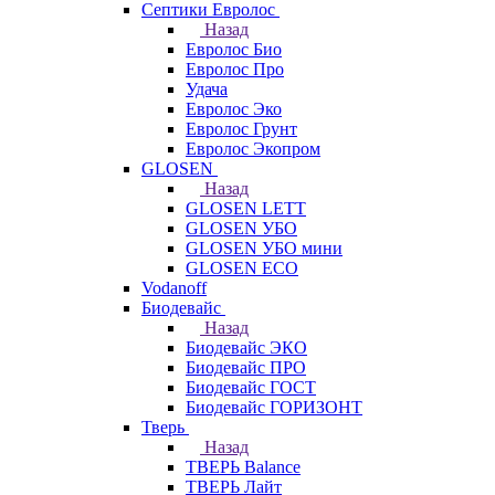
Септики Евролос
Назад
Евролос Био
Евролос Про
Удача
Евролос Эко
Евролос Грунт
Евролос Экопром
GLOSEN
Назад
GLOSEN LETT
GLOSEN УБО
GLOSEN УБО мини
GLOSEN ECO
Vodanoff
Биодевайс
Назад
Биодевайс ЭКО
Биодевайс ПРО
Биодевайс ГОСТ
Биодевайс ГОРИЗОНТ
Тверь
Назад
ТВЕРЬ Balance
ТВЕРЬ Лайт