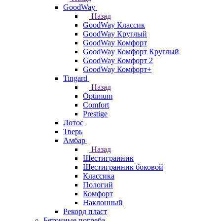
GoodWay
Назад
GoodWay Классик
GoodWay Круглый
GoodWay Комфорт
GoodWay Комфорт Круглый
GoodWay Комфорт 2
GoodWay Комфорт+
Tingard
Назад
Optimum
Comfort
Prestige
Лотос
Тверь
Амбар
Назад
Шестигранник
Шестигранник боковой
Классика
Пологий
Комфорт
Наклонный
Рекорд пласт
Бетонные погреба