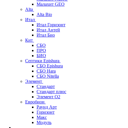
Малахит GEO
Alta
Alta Bio
Итал
Итал Горизонт
Итал Антей
Итал Био
Кит
СБО
ПРО
БИО
Септики Epishura
СБО Epishura
СБО Hara
СБО Nitella
Элемент
Стандарт
Стандарт плюс
Элемент О2
Евробион
Раунд Арт
Горизонт
Макс
Модуль