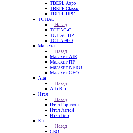
ТВЕРЬ Аэро
ТВЕРЬ Classic
ТВЕРЬ ПРО
ТОПАС
Назад
ТОПАС-С
ТОПАС ПР
ТОПАЭРО
Малахит
Назад
Малахит AIR
Малахит ПР
Малахит NERO
Малахит GEO
Alta
Назад
Alta Bio
Итал
Назад
Итал Горизонт
Итал Антей
Итал Био
Кит
Назад
СБО