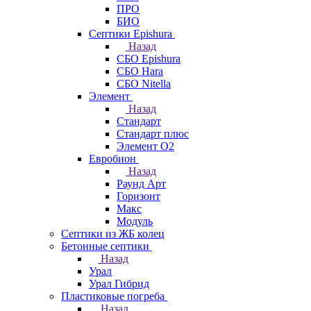
ПРО
БИО
Септики Epishura
Назад
СБО Epishura
СБО Hara
СБО Nitella
Элемент
Назад
Стандарт
Стандарт плюс
Элемент О2
Евробион
Назад
Раунд Арт
Горизонт
Макс
Модуль
Септики из ЖБ колец
Бетонные септики
Назад
Урал
Урал Гибрид
Пластиковые погреба
Назад