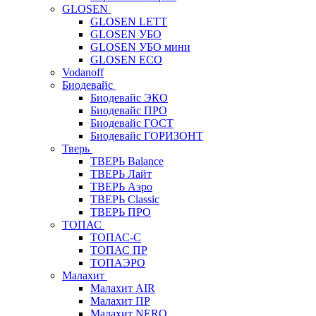
GLOSEN
GLOSEN LETT
GLOSEN УБО
GLOSEN УБО мини
GLOSEN ECO
Vodanoff
Биодевайс
Биодевайс ЭКО
Биодевайс ПРО
Биодевайс ГОСТ
Биодевайс ГОРИЗОНТ
Тверь
ТВЕРЬ Balance
ТВЕРЬ Лайт
ТВЕРЬ Аэро
ТВЕРЬ Classic
ТВЕРЬ ПРО
ТОПАС
ТОПАС-С
ТОПАС ПР
ТОПАЭРО
Малахит
Малахит AIR
Малахит ПР
Малахит NERO