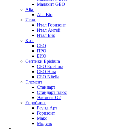
Малахит GEO
Alta
Alta Bio
Итал
Итал Горизонт
Итал Антей
Итал Био
Кит
СБО
ПРО
БИО
Септики Epishura
СБО Epishura
СБО Hara
СБО Nitella
Элемент
Стандарт
Стандарт плюс
Элемент О2
Евробион
Раунд Арт
Горизонт
Макс
Модуль