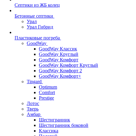
Септики из ЖБ колец
Бетонные септики
Урал
Урал Гибрид
Пластиковые погреба
GoodWay
GoodWay Классик
GoodWay Круглый
GoodWay Комфорт
GoodWay Комфорт Круглый
GoodWay Комфорт 2
GoodWay Комфорт+
Tingard
Optimum
Comfort
Prestige
Лотос
Тверь
Амбар
Шестигранник
Шестигранник боковой
Классика