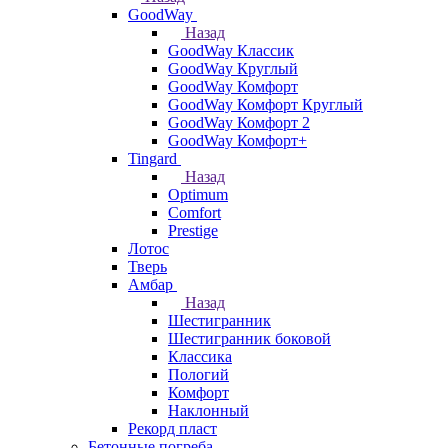
GoodWay
Назад
GoodWay Классик
GoodWay Круглый
GoodWay Комфорт
GoodWay Комфорт Круглый
GoodWay Комфорт 2
GoodWay Комфорт+
Tingard
Назад
Optimum
Comfort
Prestige
Лотос
Тверь
Амбар
Назад
Шестигранник
Шестигранник боковой
Классика
Пологий
Комфорт
Наклонный
Рекорд пласт
Бетонные погреба