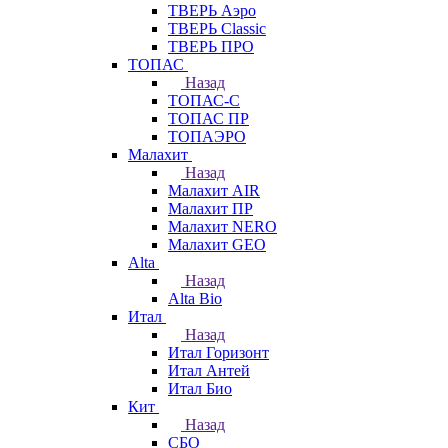
ТВЕРЬ Аэро
ТВЕРЬ Classic
ТВЕРЬ ПРО
ТОПАС
Назад
ТОПАС-С
ТОПАС ПР
ТОПАЭРО
Малахит
Назад
Малахит AIR
Малахит ПР
Малахит NERO
Малахит GEO
Alta
Назад
Alta Bio
Итал
Назад
Итал Горизонт
Итал Антей
Итал Био
Кит
Назад
СБО