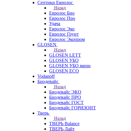
Септики Евролос
Назад
Евролос Био
Евролос Про
Удача
Евролос Эко
Евролос Грунт
Евролос Экопром
GLOSEN
Назад
GLOSEN LETT
GLOSEN УБО
GLOSEN УБО мини
GLOSEN ECO
Vodanoff
Биодевайс
Назад
Биодевайс ЭКО
Биодевайс ПРО
Биодевайс ГОСТ
Биодевайс ГОРИЗОНТ
Тверь
Назад
ТВЕРЬ Balance
ТВЕРЬ Лайт