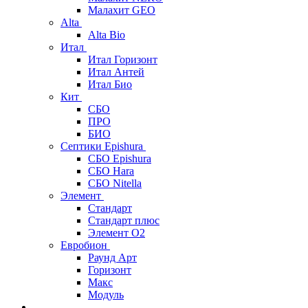
Малахит GEO
Alta
Alta Bio
Итал
Итал Горизонт
Итал Антей
Итал Био
Кит
СБО
ПРО
БИО
Септики Epishura
СБО Epishura
СБО Hara
СБО Nitella
Элемент
Стандарт
Стандарт плюс
Элемент О2
Евробион
Раунд Арт
Горизонт
Макс
Модуль