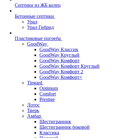
Септики из ЖБ колец
Бетонные септики
Урал
Урал Гибрид
Пластиковые погреба
GoodWay
GoodWay Классик
GoodWay Круглый
GoodWay Комфорт
GoodWay Комфорт Круглый
GoodWay Комфорт 2
GoodWay Комфорт+
Tingard
Optimum
Comfort
Prestige
Лотос
Тверь
Амбар
Шестигранник
Шестигранник боковой
Классика