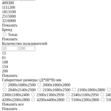
409300
1111200
1813100
2515000
3216900
Показать
Бренд
Топас
Показать
Количество пользователей
15
61
108
154
200
Показать
Габаритные размеры: (Д*Ш*В) мм
2000х1680х2500
2000х1860х2800
2040х2140х2500
2100х1680х2500
2100х1860х2800
2300х1180х2400
2300х1360х2950
2340х1160х2950
24
4200х2200х2800
4200х4400х2800
5160х2200х2800
51
Показать все
Показать