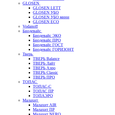
GLOSEN
GLOSEN LETT
GLOSEN УБО
GLOSEN УБО мини
GLOSEN ECO
Vodanoff
Биодевайс
Биодевайс ЭКО
Биодевайс ПРО
Биодевайс ГОСТ
Биодевайс ГОРИЗОНТ
Тверь
ТВЕРЬ Balance
ТВЕРЬ Лайт
ТВЕРЬ Аэро
ТВЕРЬ Classic
ТВЕРЬ ПРО
ТОПАС
ТОПАС-С
ТОПАС ПР
ТОПАЭРО
Малахит
Малахит AIR
Малахит ПР
Малахит NERO