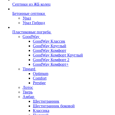
Септики из ЖБ колец
Бетонные септики
Урал
Урал Гибрид
Пластиковые погреба
GoodWay
GoodWay Классик
GoodWay Круглый
GoodWay Комфорт
GoodWay Комфорт Круглый
GoodWay Комфорт 2
GoodWay Комфорт+
Tingard
Optimum
Comfort
Prestige
Лотос
Тверь
Амбар
Шестигранник
Шестигранник боковой
Классика