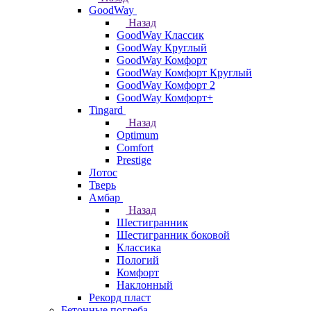
GoodWay
Назад
GoodWay Классик
GoodWay Круглый
GoodWay Комфорт
GoodWay Комфорт Круглый
GoodWay Комфорт 2
GoodWay Комфорт+
Tingard
Назад
Optimum
Comfort
Prestige
Лотос
Тверь
Амбар
Назад
Шестигранник
Шестигранник боковой
Классика
Пологий
Комфорт
Наклонный
Рекорд пласт
Бетонные погреба