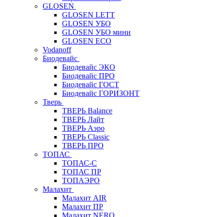
GLOSEN
GLOSEN LETT
GLOSEN УБО
GLOSEN УБО мини
GLOSEN ECO
Vodanoff
Биодевайс
Биодевайс ЭКО
Биодевайс ПРО
Биодевайс ГОСТ
Биодевайс ГОРИЗОНТ
Тверь
ТВЕРЬ Balance
ТВЕРЬ Лайт
ТВЕРЬ Аэро
ТВЕРЬ Classic
ТВЕРЬ ПРО
ТОПАС
ТОПАС-С
ТОПАС ПР
ТОПАЭРО
Малахит
Малахит AIR
Малахит ПР
Малахит NERO