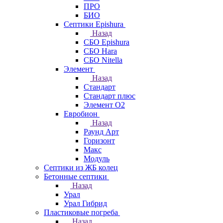
ПРО
БИО
Септики Epishura
Назад
СБО Epishura
СБО Hara
СБО Nitella
Элемент
Назад
Стандарт
Стандарт плюс
Элемент О2
Евробион
Назад
Раунд Арт
Горизонт
Макс
Модуль
Септики из ЖБ колец
Бетонные септики
Назад
Урал
Урал Гибрид
Пластиковые погреба
Назад