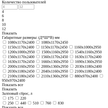
Количество пользователей
4
6
8
10
12
Показать
Габаритные размеры: (Д*Ш*В) мм
1080х1170х2400
1080х1170х2450
1150х1170х2400
1150х1170х2450
1160х1000х2950
1200х1000х2950
1500х1160х2950
1540х1160х2950
1560х1170х2400
1560х1170х2450
1630х1170х2400
1630х1170х2450
1660х1360х2950
1690х1360х2950
2000х1160х2950
2000х1360х2950
2030х1180х2400
2030х1180х2450
2040х1160х2950
2100х1180х2400
2100х1180х2450
2110х1360х2950
880х970х2400
950х970х2400
Показать все
Показать
Залповый сброс, л
175
220
250
440
510
760
830
Показать все