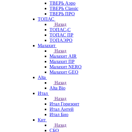
ТВЕРЬ Аэро
ТВЕРЬ Classic
ТВЕРЬ ПРО
ТОПАС
Назад
ТОПАС-С
ТОПАС ПР
ТОПАЭРО
Малахит
Назад
Малахит AIR
Малахит ПР
Малахит NERO
Малахит GEO
Alta
Назад
Alta Bio
Итал
Назад
Итал Горизонт
Итал Антей
Итал Био
Кит
Назад
СБО