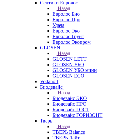
Септики Евролос
Назад
Евролос Био
Евролос Про
Удача
Евролос Эко
Евролос Грунт
Евролос Экопром
GLOSEN
Назад
GLOSEN LETT
GLOSEN УБО
GLOSEN УБО мини
GLOSEN ECO
Vodanoff
Биодевайс
Назад
Биодевайс ЭКО
Биодевайс ПРО
Биодевайс ГОСТ
Биодевайс ГОРИЗОНТ
Тверь
Назад
ТВЕРЬ Balance
ТВЕРЬ Лайт