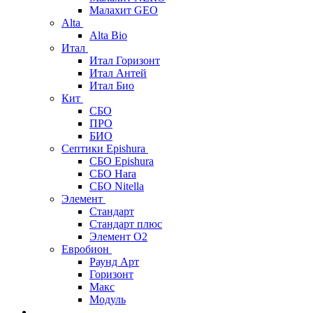
Малахит GEO
Alta
Alta Bio
Итал
Итал Горизонт
Итал Антей
Итал Био
Кит
СБО
ПРО
БИО
Септики Epishura
СБО Epishura
СБО Hara
СБО Nitella
Элемент
Стандарт
Стандарт плюс
Элемент О2
Евробион
Раунд Арт
Горизонт
Макс
Модуль