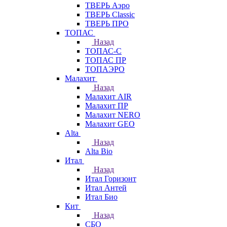
ТВЕРЬ Аэро
ТВЕРЬ Classic
ТВЕРЬ ПРО
ТОПАС
Назад
ТОПАС-С
ТОПАС ПР
ТОПАЭРО
Малахит
Назад
Малахит AIR
Малахит ПР
Малахит NERO
Малахит GEO
Alta
Назад
Alta Bio
Итал
Назад
Итал Горизонт
Итал Антей
Итал Био
Кит
Назад
СБО