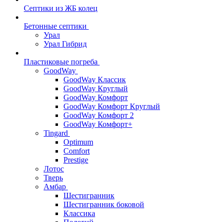
Септики из ЖБ колец
Бетонные септики
Урал
Урал Гибрид
Пластиковые погреба
GoodWay
GoodWay Классик
GoodWay Круглый
GoodWay Комфорт
GoodWay Комфорт Круглый
GoodWay Комфорт 2
GoodWay Комфорт+
Tingard
Optimum
Comfort
Prestige
Лотос
Тверь
Амбар
Шестигранник
Шестигранник боковой
Классика