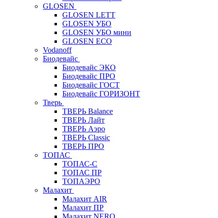
GLOSEN
GLOSEN LETT
GLOSEN УБО
GLOSEN УБО мини
GLOSEN ECO
Vodanoff
Биодевайс
Биодевайс ЭКО
Биодевайс ПРО
Биодевайс ГОСТ
Биодевайс ГОРИЗОНТ
Тверь
ТВЕРЬ Balance
ТВЕРЬ Лайт
ТВЕРЬ Аэро
ТВЕРЬ Classic
ТВЕРЬ ПРО
ТОПАС
ТОПАС-С
ТОПАС ПР
ТОПАЭРО
Малахит
Малахит AIR
Малахит ПР
Малахит NERO