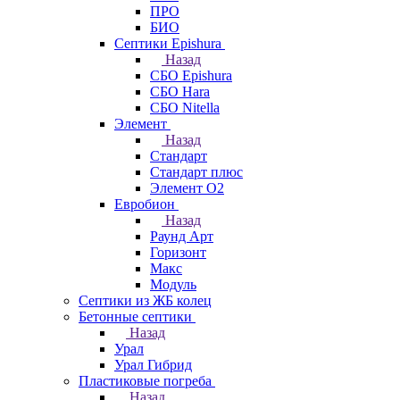
ПРО
БИО
Септики Epishura
Назад
СБО Epishura
СБО Hara
СБО Nitella
Элемент
Назад
Стандарт
Стандарт плюс
Элемент О2
Евробион
Назад
Раунд Арт
Горизонт
Макс
Модуль
Септики из ЖБ колец
Бетонные септики
Назад
Урал
Урал Гибрид
Пластиковые погреба
Назад