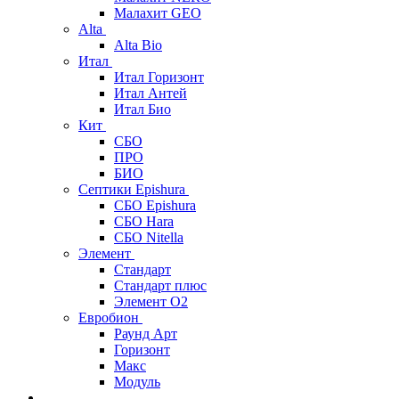
Малахит GEO
Alta
Alta Bio
Итал
Итал Горизонт
Итал Антей
Итал Био
Кит
СБО
ПРО
БИО
Септики Epishura
СБО Epishura
СБО Hara
СБО Nitella
Элемент
Стандарт
Стандарт плюс
Элемент О2
Евробион
Раунд Арт
Горизонт
Макс
Модуль