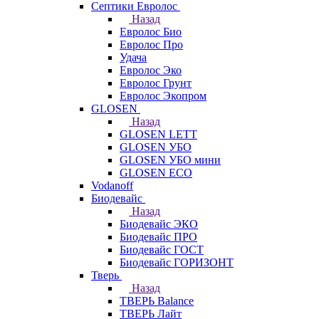
Септики Евролос
Назад
Евролос Био
Евролос Про
Удача
Евролос Эко
Евролос Грунт
Евролос Экопром
GLOSEN
Назад
GLOSEN LETT
GLOSEN УБО
GLOSEN УБО мини
GLOSEN ECO
Vodanoff
Биодевайс
Назад
Биодевайс ЭКО
Биодевайс ПРО
Биодевайс ГОСТ
Биодевайс ГОРИЗОНТ
Тверь
Назад
ТВЕРЬ Balance
ТВЕРЬ Лайт