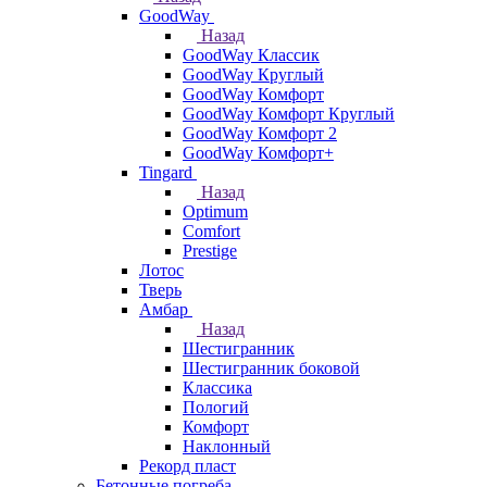
GoodWay
Назад
GoodWay Классик
GoodWay Круглый
GoodWay Комфорт
GoodWay Комфорт Круглый
GoodWay Комфорт 2
GoodWay Комфорт+
Tingard
Назад
Optimum
Comfort
Prestige
Лотос
Тверь
Амбар
Назад
Шестигранник
Шестигранник боковой
Классика
Пологий
Комфорт
Наклонный
Рекорд пласт
Бетонные погреба