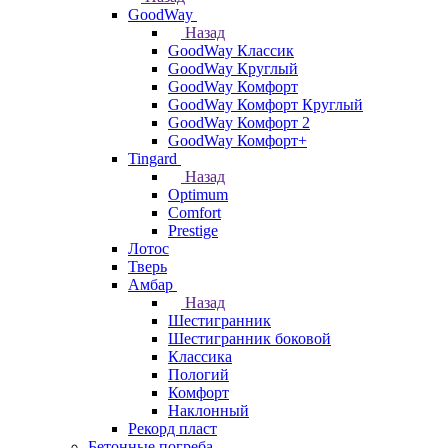
GoodWay
Назад
GoodWay Классик
GoodWay Круглый
GoodWay Комфорт
GoodWay Комфорт Круглый
GoodWay Комфорт 2
GoodWay Комфорт+
Tingard
Назад
Optimum
Comfort
Prestige
Лотос
Тверь
Амбар
Назад
Шестигранник
Шестигранник боковой
Классика
Пологий
Комфорт
Наклонный
Рекорд пласт
Бетонные погреба