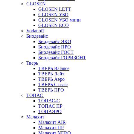
GLOSEN
GLOSEN LETT
GLOSEN УБО
GLOSEN УБО мини
GLOSEN ECO
Vodanoff
Биодевайс
Биодевайс ЭКО
Биодевайс ПРО
Биодевайс ГОСТ
Биодевайс ГОРИЗОНТ
Тверь
ТВЕРЬ Balance
ТВЕРЬ Лайт
ТВЕРЬ Аэро
ТВЕРЬ Classic
ТВЕРЬ ПРО
ТОПАС
ТОПАС-С
ТОПАС ПР
ТОПАЭРО
Малахит
Малахит AIR
Малахит ПР
Малахит NERO