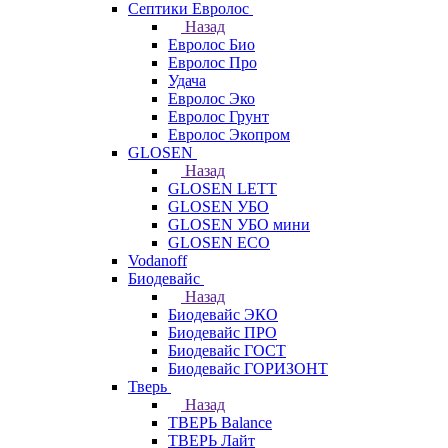
Септики Евролос
Назад
Евролос Био
Евролос Про
Удача
Евролос Эко
Евролос Грунт
Евролос Экопром
GLOSEN
Назад
GLOSEN LETT
GLOSEN УБО
GLOSEN УБО мини
GLOSEN ECO
Vodanoff
Биодевайс
Назад
Биодевайс ЭКО
Биодевайс ПРО
Биодевайс ГОСТ
Биодевайс ГОРИЗОНТ
Тверь
Назад
ТВЕРЬ Balance
ТВЕРЬ Лайт