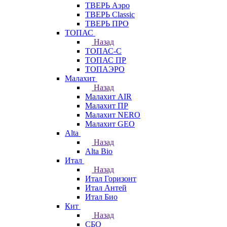
ТВЕРЬ Аэро
ТВЕРЬ Classic
ТВЕРЬ ПРО
ТОПАС
Назад
ТОПАС-С
ТОПАС ПР
ТОПАЭРО
Малахит
Назад
Малахит AIR
Малахит ПР
Малахит NERO
Малахит GEO
Alta
Назад
Alta Bio
Итал
Назад
Итал Горизонт
Итал Антей
Итал Био
Кит
Назад
СБО