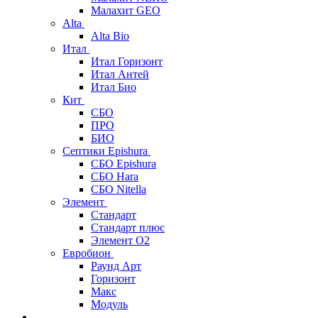
Малахит GEO
Alta
Alta Bio
Итал
Итал Горизонт
Итал Антей
Итал Био
Кит
СБО
ПРО
БИО
Септики Epishura
СБО Epishura
СБО Hara
СБО Nitella
Элемент
Стандарт
Стандарт плюс
Элемент О2
Евробион
Раунд Арт
Горизонт
Макс
Модуль