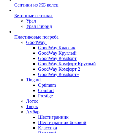
Септики из ЖБ колец
Бетонные септики
Урал
Урал Гибрид
Пластиковые погреба
GoodWay
GoodWay Классик
GoodWay Круглый
GoodWay Комфорт
GoodWay Комфорт Круглый
GoodWay Комфорт 2
GoodWay Комфорт+
Tingard
Optimum
Comfort
Prestige
Лотос
Тверь
Амбар
Шестигранник
Шестигранник боковой
Классика