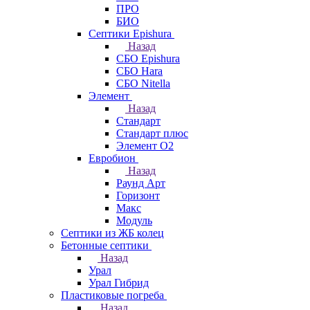
ПРО
БИО
Септики Epishura
Назад
СБО Epishura
СБО Hara
СБО Nitella
Элемент
Назад
Стандарт
Стандарт плюс
Элемент О2
Евробион
Назад
Раунд Арт
Горизонт
Макс
Модуль
Септики из ЖБ колец
Бетонные септики
Назад
Урал
Урал Гибрид
Пластиковые погреба
Назад