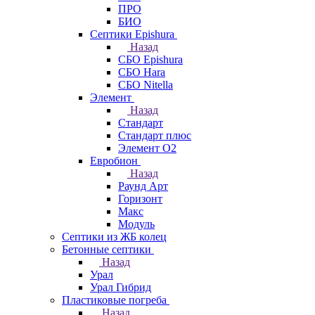
ПРО
БИО
Септики Epishura
Назад
СБО Epishura
СБО Hara
СБО Nitella
Элемент
Назад
Стандарт
Стандарт плюс
Элемент О2
Евробион
Назад
Раунд Арт
Горизонт
Макс
Модуль
Септики из ЖБ колец
Бетонные септики
Назад
Урал
Урал Гибрид
Пластиковые погреба
Назад