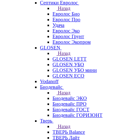
Септики Евролос
Назад
Евролос Био
Евролос Про
Удача
Евролос Эко
Евролос Грунт
Евролос Экопром
GLOSEN
Назад
GLOSEN LETT
GLOSEN УБО
GLOSEN УБО мини
GLOSEN ECO
Vodanoff
Биодевайс
Назад
Биодевайс ЭКО
Биодевайс ПРО
Биодевайс ГОСТ
Биодевайс ГОРИЗОНТ
Тверь
Назад
ТВЕРЬ Balance
ТВЕРЬ Лайт