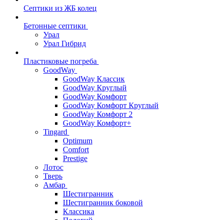
Септики из ЖБ колец
Бетонные септики
Урал
Урал Гибрид
Пластиковые погреба
GoodWay
GoodWay Классик
GoodWay Круглый
GoodWay Комфорт
GoodWay Комфорт Круглый
GoodWay Комфорт 2
GoodWay Комфорт+
Tingard
Optimum
Comfort
Prestige
Лотос
Тверь
Амбар
Шестигранник
Шестигранник боковой
Классика