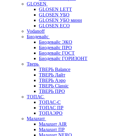
GLOSEN
GLOSEN LETT
GLOSEN УБО
GLOSEN УБО мини
GLOSEN ECO
Vodanoff
Биодевайс
Биодевайс ЭКО
Биодевайс ПРО
Биодевайс ГОСТ
Биодевайс ГОРИЗОНТ
Тверь
ТВЕРЬ Balance
ТВЕРЬ Лайт
ТВЕРЬ Аэро
ТВЕРЬ Classic
ТВЕРЬ ПРО
ТОПАС
ТОПАС-С
ТОПАС ПР
ТОПАЭРО
Малахит
Малахит AIR
Малахит ПР
Малахит NERO