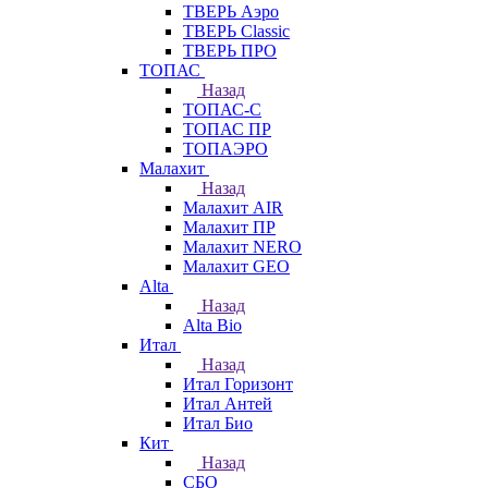
ТВЕРЬ Аэро
ТВЕРЬ Classic
ТВЕРЬ ПРО
ТОПАС
Назад
ТОПАС-С
ТОПАС ПР
ТОПАЭРО
Малахит
Назад
Малахит AIR
Малахит ПР
Малахит NERO
Малахит GEO
Alta
Назад
Alta Bio
Итал
Назад
Итал Горизонт
Итал Антей
Итал Био
Кит
Назад
СБО