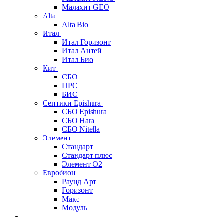
Малахит GEO
Alta
Alta Bio
Итал
Итал Горизонт
Итал Антей
Итал Био
Кит
СБО
ПРО
БИО
Септики Epishura
СБО Epishura
СБО Hara
СБО Nitella
Элемент
Стандарт
Стандарт плюс
Элемент О2
Евробион
Раунд Арт
Горизонт
Макс
Модуль