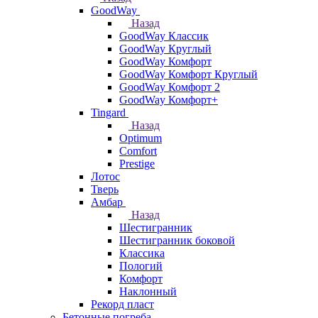
GoodWay
Назад
GoodWay Классик
GoodWay Круглый
GoodWay Комфорт
GoodWay Комфорт Круглый
GoodWay Комфорт 2
GoodWay Комфорт+
Tingard
Назад
Optimum
Comfort
Prestige
Лотос
Тверь
Амбар
Назад
Шестигранник
Шестигранник боковой
Классика
Пологий
Комфорт
Наклонный
Рекорд пласт
Бетонные погреба