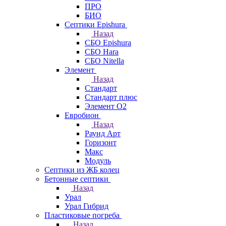
ПРО
БИО
Септики Epishura
Назад
СБО Epishura
СБО Hara
СБО Nitella
Элемент
Назад
Стандарт
Стандарт плюс
Элемент О2
Евробион
Назад
Раунд Арт
Горизонт
Макс
Модуль
Септики из ЖБ колец
Бетонные септики
Назад
Урал
Урал Гибрид
Пластиковые погреба
Назад