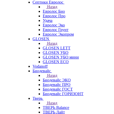
Септики Евролос
Назад
Евролос Био
Евролос Про
Удача
Евролос Эко
Евролос Грунт
Евролос Экопром
GLOSEN
Назад
GLOSEN LETT
GLOSEN УБО
GLOSEN УБО мини
GLOSEN ECO
Vodanoff
Биодевайс
Назад
Биодевайс ЭКО
Биодевайс ПРО
Биодевайс ГОСТ
Биодевайс ГОРИЗОНТ
Тверь
Назад
ТВЕРЬ Balance
ТВЕРЬ Лайт