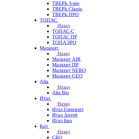
ТВЕРЬ Аэро
ТВЕРЬ Classic
ТВЕРЬ ПРО
ТОПАС
Назад
ТОПАС-С
ТОПАС ПР
ТОПАЭРО
Малахит
Назад
Малахит AIR
Малахит ПР
Малахит NERO
Малахит GEO
Alta
Назад
Alta Bio
Итал
Назад
Итал Горизонт
Итал Антей
Итал Био
Кит
Назад
СБО