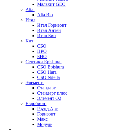
Малахит GEO
Alta
Alta Bio
Итал
Итал Горизонт
Итал Антей
Итал Био
Кит
СБО
ПРО
БИО
Септики Epishura
СБО Epishura
СБО Hara
СБО Nitella
Элемент
Стандарт
Стандарт плюс
Элемент О2
Евробион
Раунд Арт
Горизонт
Макс
Модуль