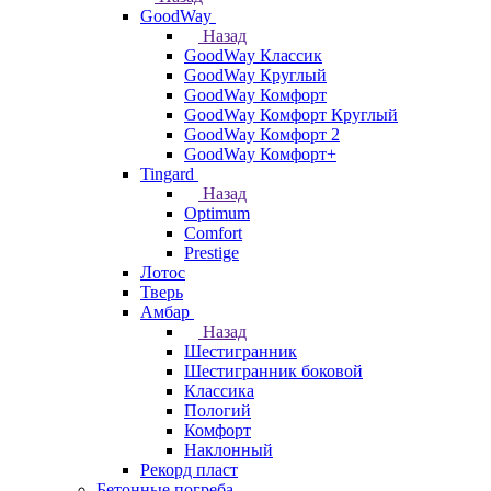
GoodWay
Назад
GoodWay Классик
GoodWay Круглый
GoodWay Комфорт
GoodWay Комфорт Круглый
GoodWay Комфорт 2
GoodWay Комфорт+
Tingard
Назад
Optimum
Comfort
Prestige
Лотос
Тверь
Амбар
Назад
Шестигранник
Шестигранник боковой
Классика
Пологий
Комфорт
Наклонный
Рекорд пласт
Бетонные погреба