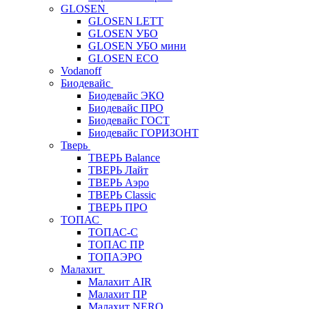
GLOSEN
GLOSEN LETT
GLOSEN УБО
GLOSEN УБО мини
GLOSEN ECO
Vodanoff
Биодевайс
Биодевайс ЭКО
Биодевайс ПРО
Биодевайс ГОСТ
Биодевайс ГОРИЗОНТ
Тверь
ТВЕРЬ Balance
ТВЕРЬ Лайт
ТВЕРЬ Аэро
ТВЕРЬ Classic
ТВЕРЬ ПРО
ТОПАС
ТОПАС-С
ТОПАС ПР
ТОПАЭРО
Малахит
Малахит AIR
Малахит ПР
Малахит NERO