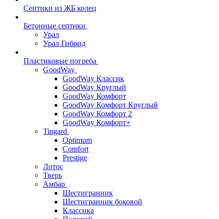
Септики из ЖБ колец
Бетонные септики
Урал
Урал Гибрид
Пластиковые погреба
GoodWay
GoodWay Классик
GoodWay Круглый
GoodWay Комфорт
GoodWay Комфорт Круглый
GoodWay Комфорт 2
GoodWay Комфорт+
Tingard
Optimum
Comfort
Prestige
Лотос
Тверь
Амбар
Шестигранник
Шестигранник боковой
Классика