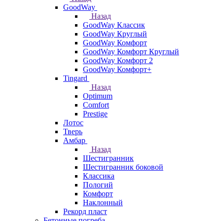
GoodWay
Назад
GoodWay Классик
GoodWay Круглый
GoodWay Комфорт
GoodWay Комфорт Круглый
GoodWay Комфорт 2
GoodWay Комфорт+
Tingard
Назад
Optimum
Comfort
Prestige
Лотос
Тверь
Амбар
Назад
Шестигранник
Шестигранник боковой
Классика
Пологий
Комфорт
Наклонный
Рекорд пласт
Бетонные погреба