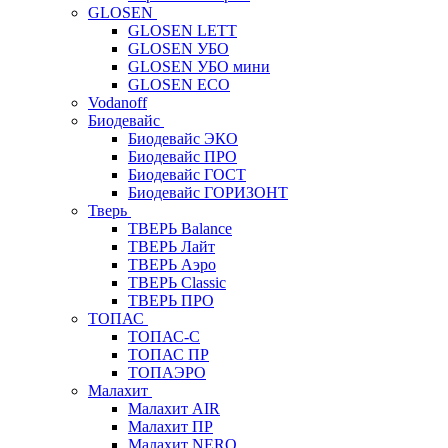
GLOSEN
GLOSEN LETT
GLOSEN УБО
GLOSEN УБО мини
GLOSEN ECO
Vodanoff
Биодевайс
Биодевайс ЭКО
Биодевайс ПРО
Биодевайс ГОСТ
Биодевайс ГОРИЗОНТ
Тверь
ТВЕРЬ Balance
ТВЕРЬ Лайт
ТВЕРЬ Аэро
ТВЕРЬ Classic
ТВЕРЬ ПРО
ТОПАС
ТОПАС-С
ТОПАС ПР
ТОПАЭРО
Малахит
Малахит AIR
Малахит ПР
Малахит NERO