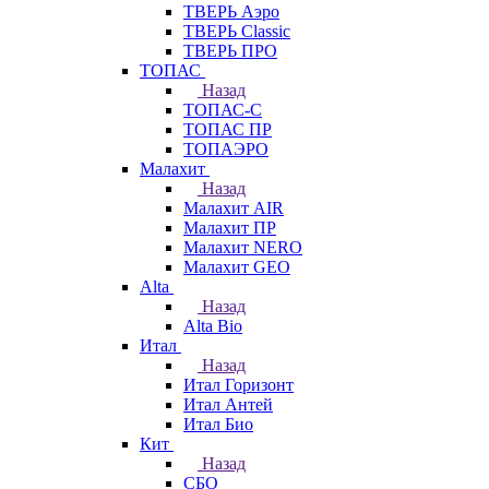
ТВЕРЬ Аэро
ТВЕРЬ Classic
ТВЕРЬ ПРО
ТОПАС
Назад
ТОПАС-С
ТОПАС ПР
ТОПАЭРО
Малахит
Назад
Малахит AIR
Малахит ПР
Малахит NERO
Малахит GEO
Alta
Назад
Alta Bio
Итал
Назад
Итал Горизонт
Итал Антей
Итал Био
Кит
Назад
СБО