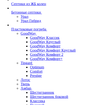
Септики из ЖБ колец
Бетонные септики
Урал
Урал Гибрид
Пластиковые погреба
GoodWay
GoodWay Классик
GoodWay Круглый
GoodWay Комфорт
GoodWay Комфорт Круглый
GoodWay Комфорт 2
GoodWay Комфорт+
Tingard
Optimum
Comfort
Prestige
Лотос
Тверь
Амбар
Шестигранник
Шестигранник боковой
Классика