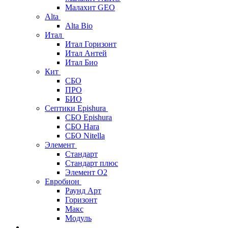
Малахит GEO
Alta
Alta Bio
Итал
Итал Горизонт
Итал Антей
Итал Био
Кит
СБО
ПРО
БИО
Септики Epishura
СБО Epishura
СБО Hara
СБО Nitella
Элемент
Стандарт
Стандарт плюс
Элемент О2
Евробион
Раунд Арт
Горизонт
Макс
Модуль