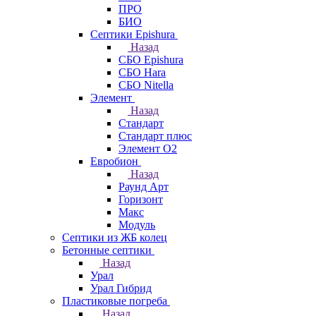
ПРО
БИО
Септики Epishura
Назад
СБО Epishura
СБО Hara
СБО Nitella
Элемент
Назад
Стандарт
Стандарт плюс
Элемент О2
Евробион
Назад
Раунд Арт
Горизонт
Макс
Модуль
Септики из ЖБ колец
Бетонные септики
Назад
Урал
Урал Гибрид
Пластиковые погреба
Назад