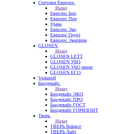
Септики Евролос
Назад
Евролос Био
Евролос Про
Удача
Евролос Эко
Евролос Грунт
Евролос Экопром
GLOSEN
Назад
GLOSEN LETT
GLOSEN УБО
GLOSEN УБО мини
GLOSEN ECO
Vodanoff
Биодевайс
Назад
Биодевайс ЭКО
Биодевайс ПРО
Биодевайс ГОСТ
Биодевайс ГОРИЗОНТ
Тверь
Назад
ТВЕРЬ Balance
ТВЕРЬ Лайт