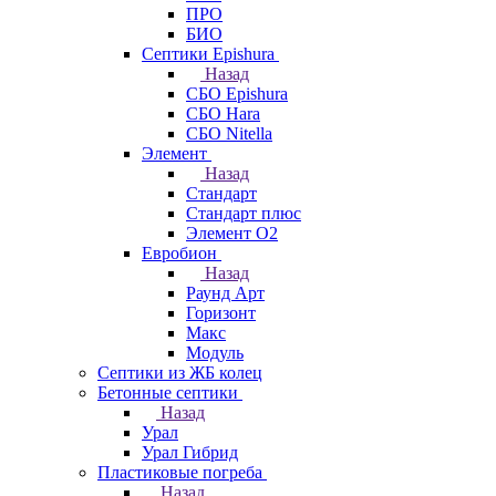
ПРО
БИО
Септики Epishura
Назад
СБО Epishura
СБО Hara
СБО Nitella
Элемент
Назад
Стандарт
Стандарт плюс
Элемент О2
Евробион
Назад
Раунд Арт
Горизонт
Макс
Модуль
Септики из ЖБ колец
Бетонные септики
Назад
Урал
Урал Гибрид
Пластиковые погреба
Назад