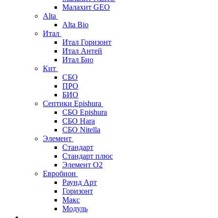
Малахит GEO
Alta
Alta Bio
Итал
Итал Горизонт
Итал Антей
Итал Био
Кит
СБО
ПРО
БИО
Септики Epishura
СБО Epishura
СБО Hara
СБО Nitella
Элемент
Стандарт
Стандарт плюс
Элемент О2
Евробион
Раунд Арт
Горизонт
Макс
Модуль