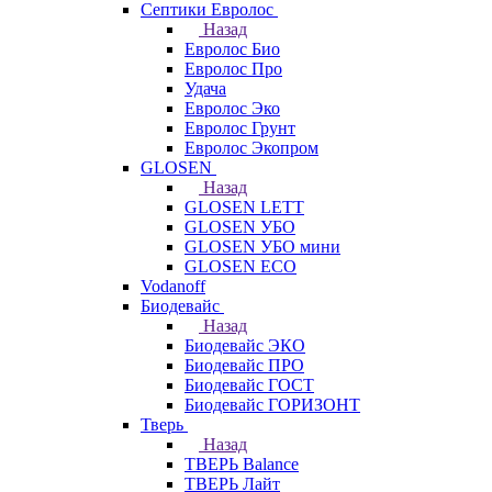
Септики Евролос
Назад
Евролос Био
Евролос Про
Удача
Евролос Эко
Евролос Грунт
Евролос Экопром
GLOSEN
Назад
GLOSEN LETT
GLOSEN УБО
GLOSEN УБО мини
GLOSEN ECO
Vodanoff
Биодевайс
Назад
Биодевайс ЭКО
Биодевайс ПРО
Биодевайс ГОСТ
Биодевайс ГОРИЗОНТ
Тверь
Назад
ТВЕРЬ Balance
ТВЕРЬ Лайт