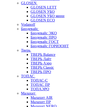
GLOSEN
GLOSEN LETT
GLOSEN УБО
GLOSEN УБО мини
GLOSEN ECO
Vodanoff
Биодевайс
Биодевайс ЭКО
Биодевайс ПРО
Биодевайс ГОСТ
Биодевайс ГОРИЗОНТ
Тверь
ТВЕРЬ Balance
ТВЕРЬ Лайт
ТВЕРЬ Аэро
ТВЕРЬ Classic
ТВЕРЬ ПРО
ТОПАС
ТОПАС-С
ТОПАС ПР
ТОПАЭРО
Малахит
Малахит AIR
Малахит ПР
Малахит NERO