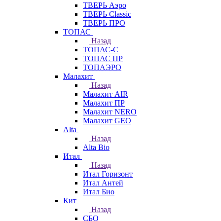
ТВЕРЬ Аэро
ТВЕРЬ Classic
ТВЕРЬ ПРО
ТОПАС
Назад
ТОПАС-С
ТОПАС ПР
ТОПАЭРО
Малахит
Назад
Малахит AIR
Малахит ПР
Малахит NERO
Малахит GEO
Alta
Назад
Alta Bio
Итал
Назад
Итал Горизонт
Итал Антей
Итал Био
Кит
Назад
СБО