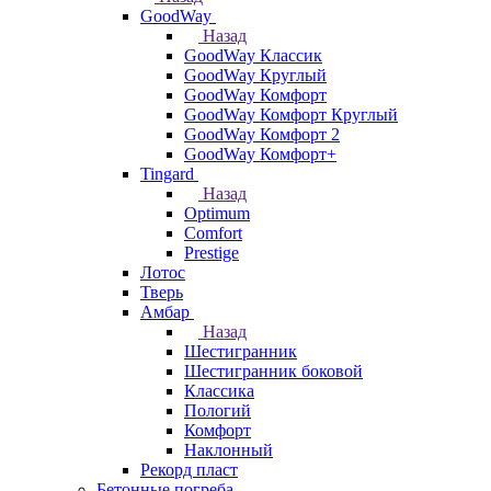
GoodWay
Назад
GoodWay Классик
GoodWay Круглый
GoodWay Комфорт
GoodWay Комфорт Круглый
GoodWay Комфорт 2
GoodWay Комфорт+
Tingard
Назад
Optimum
Comfort
Prestige
Лотос
Тверь
Амбар
Назад
Шестигранник
Шестигранник боковой
Классика
Пологий
Комфорт
Наклонный
Рекорд пласт
Бетонные погреба