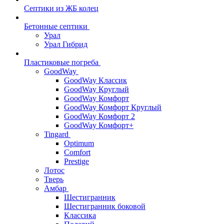
Септики из ЖБ колец
Бетонные септики
Урал
Урал Гибрид
Пластиковые погреба
GoodWay
GoodWay Классик
GoodWay Круглый
GoodWay Комфорт
GoodWay Комфорт Круглый
GoodWay Комфорт 2
GoodWay Комфорт+
Tingard
Optimum
Comfort
Prestige
Лотос
Тверь
Амбар
Шестигранник
Шестигранник боковой
Классика