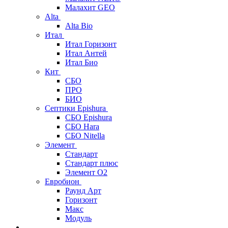
Малахит GEO
Alta
Alta Bio
Итал
Итал Горизонт
Итал Антей
Итал Био
Кит
СБО
ПРО
БИО
Септики Epishura
СБО Epishura
СБО Hara
СБО Nitella
Элемент
Стандарт
Стандарт плюс
Элемент О2
Евробион
Раунд Арт
Горизонт
Макс
Модуль