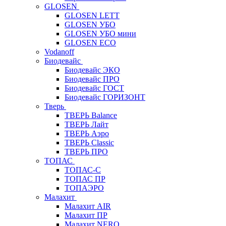
GLOSEN
GLOSEN LETT
GLOSEN УБО
GLOSEN УБО мини
GLOSEN ECO
Vodanoff
Биодевайс
Биодевайс ЭКО
Биодевайс ПРО
Биодевайс ГОСТ
Биодевайс ГОРИЗОНТ
Тверь
ТВЕРЬ Balance
ТВЕРЬ Лайт
ТВЕРЬ Аэро
ТВЕРЬ Classic
ТВЕРЬ ПРО
ТОПАС
ТОПАС-С
ТОПАС ПР
ТОПАЭРО
Малахит
Малахит AIR
Малахит ПР
Малахит NERO