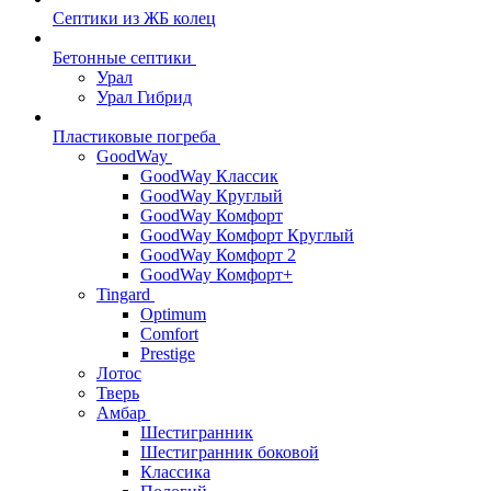
Септики из ЖБ колец
Бетонные септики
Урал
Урал Гибрид
Пластиковые погреба
GoodWay
GoodWay Классик
GoodWay Круглый
GoodWay Комфорт
GoodWay Комфорт Круглый
GoodWay Комфорт 2
GoodWay Комфорт+
Tingard
Optimum
Comfort
Prestige
Лотос
Тверь
Амбар
Шестигранник
Шестигранник боковой
Классика