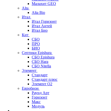
Малахит GEO
Alta
Alta Bio
Итал
Итал Горизонт
Итал Антей
Итал Био
Кит
СБО
ПРО
БИО
Септики Epishura
СБО Epishura
СБО Hara
СБО Nitella
Элемент
Стандарт
Стандарт плюс
Элемент О2
Евробион
Раунд Арт
Горизонт
Макс
Модуль