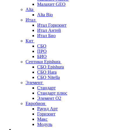
Малахит GEO
Alta
Alta Bio
Итал
Итал Горизонт
Итал Антей
Итал Био
Кит
СБО
ПРО
БИО
Септики Epishura
СБО Epishura
СБО Hara
СБО Nitella
Элемент
Стандарт
Стандарт плюс
Элемент О2
Евробион
Раунд Арт
Горизонт
Макс
Модуль