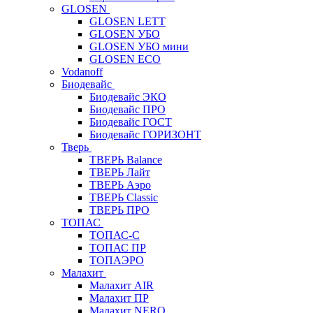
GLOSEN
GLOSEN LETT
GLOSEN УБО
GLOSEN УБО мини
GLOSEN ECO
Vodanoff
Биодевайс
Биодевайс ЭКО
Биодевайс ПРО
Биодевайс ГОСТ
Биодевайс ГОРИЗОНТ
Тверь
ТВЕРЬ Balance
ТВЕРЬ Лайт
ТВЕРЬ Аэро
ТВЕРЬ Classic
ТВЕРЬ ПРО
ТОПАС
ТОПАС-С
ТОПАС ПР
ТОПАЭРО
Малахит
Малахит AIR
Малахит ПР
Малахит NERO