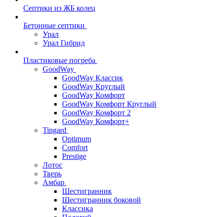
Септики из ЖБ колец
Бетонные септики
Урал
Урал Гибрид
Пластиковые погреба
GoodWay
GoodWay Классик
GoodWay Круглый
GoodWay Комфорт
GoodWay Комфорт Круглый
GoodWay Комфорт 2
GoodWay Комфорт+
Tingard
Optimum
Comfort
Prestige
Лотос
Тверь
Амбар
Шестигранник
Шестигранник боковой
Классика