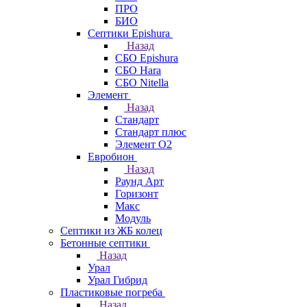
ПРО
БИО
Септики Epishura
Назад
СБО Epishura
СБО Hara
СБО Nitella
Элемент
Назад
Стандарт
Стандарт плюс
Элемент О2
Евробион
Назад
Раунд Арт
Горизонт
Макс
Модуль
Септики из ЖБ колец
Бетонные септики
Назад
Урал
Урал Гибрид
Пластиковые погреба
Назад