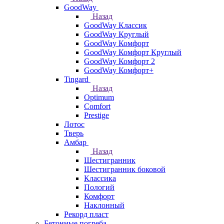
GoodWay
Назад
GoodWay Классик
GoodWay Круглый
GoodWay Комфорт
GoodWay Комфорт Круглый
GoodWay Комфорт 2
GoodWay Комфорт+
Tingard
Назад
Optimum
Comfort
Prestige
Лотос
Тверь
Амбар
Назад
Шестигранник
Шестигранник боковой
Классика
Пологий
Комфорт
Наклонный
Рекорд пласт
Бетонные погреба