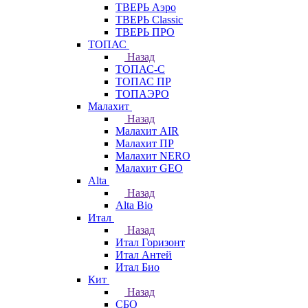
ТВЕРЬ Аэро
ТВЕРЬ Classic
ТВЕРЬ ПРО
ТОПАС
Назад
ТОПАС-С
ТОПАС ПР
ТОПАЭРО
Малахит
Назад
Малахит AIR
Малахит ПР
Малахит NERO
Малахит GEO
Alta
Назад
Alta Bio
Итал
Назад
Итал Горизонт
Итал Антей
Итал Био
Кит
Назад
СБО