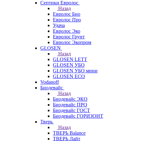
Септики Евролос
Назад
Евролос Био
Евролос Про
Удача
Евролос Эко
Евролос Грунт
Евролос Экопром
GLOSEN
Назад
GLOSEN LETT
GLOSEN УБО
GLOSEN УБО мини
GLOSEN ECO
Vodanoff
Биодевайс
Назад
Биодевайс ЭКО
Биодевайс ПРО
Биодевайс ГОСТ
Биодевайс ГОРИЗОНТ
Тверь
Назад
ТВЕРЬ Balance
ТВЕРЬ Лайт