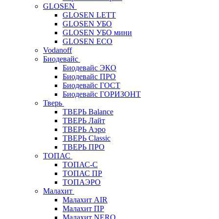
GLOSEN
GLOSEN LETT
GLOSEN УБО
GLOSEN УБО мини
GLOSEN ECO
Vodanoff
Биодевайс
Биодевайс ЭКО
Биодевайс ПРО
Биодевайс ГОСТ
Биодевайс ГОРИЗОНТ
Тверь
ТВЕРЬ Balance
ТВЕРЬ Лайт
ТВЕРЬ Аэро
ТВЕРЬ Classic
ТВЕРЬ ПРО
ТОПАС
ТОПАС-С
ТОПАС ПР
ТОПАЭРО
Малахит
Малахит AIR
Малахит ПР
Малахит NERO