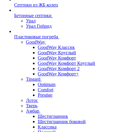
Септики из ЖБ колец
Бетонные септики
Урал
Урал Гибрид
Пластиковые погреба
GoodWay
GoodWay Классик
GoodWay Круглый
GoodWay Комфорт
GoodWay Комфорт Круглый
GoodWay Комфорт 2
GoodWay Комфорт+
Tingard
Optimum
Comfort
Prestige
Лотос
Тверь
Амбар
Шестигранник
Шестигранник боковой
Классика