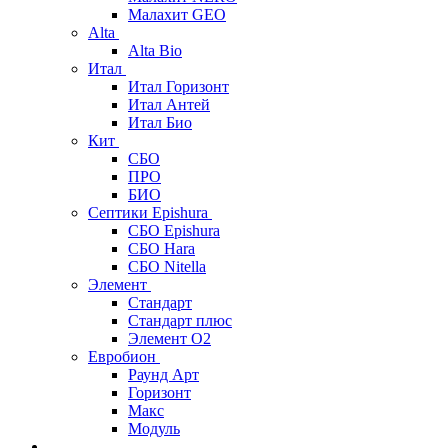
Малахит GEO
Alta
Alta Bio
Итал
Итал Горизонт
Итал Антей
Итал Био
Кит
СБО
ПРО
БИО
Септики Epishura
СБО Epishura
СБО Hara
СБО Nitella
Элемент
Стандарт
Стандарт плюс
Элемент О2
Евробион
Раунд Арт
Горизонт
Макс
Модуль