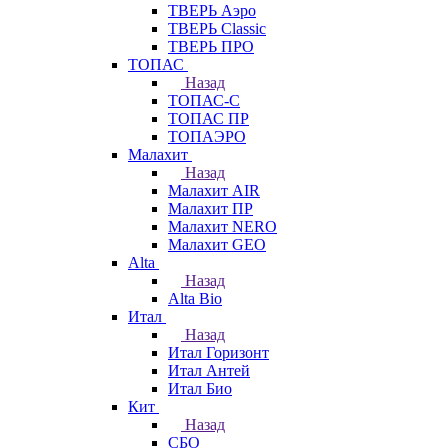
ТВЕРЬ Аэро
ТВЕРЬ Classic
ТВЕРЬ ПРО
ТОПАС
Назад
ТОПАС-С
ТОПАС ПР
ТОПАЭРО
Малахит
Назад
Малахит AIR
Малахит ПР
Малахит NERO
Малахит GEO
Alta
Назад
Alta Bio
Итал
Назад
Итал Горизонт
Итал Антей
Итал Био
Кит
Назад
СБО