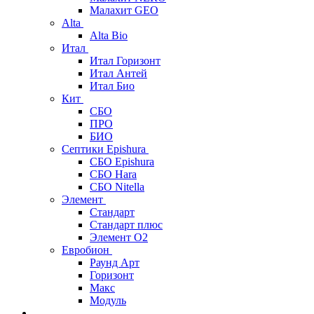
Малахит GEO
Alta
Alta Bio
Итал
Итал Горизонт
Итал Антей
Итал Био
Кит
СБО
ПРО
БИО
Септики Epishura
СБО Epishura
СБО Hara
СБО Nitella
Элемент
Стандарт
Стандарт плюс
Элемент О2
Евробион
Раунд Арт
Горизонт
Макс
Модуль