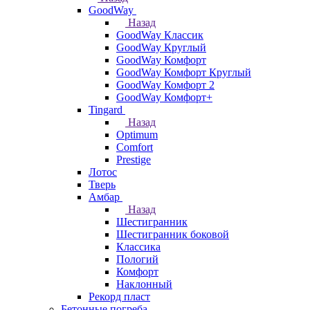
GoodWay
Назад
GoodWay Классик
GoodWay Круглый
GoodWay Комфорт
GoodWay Комфорт Круглый
GoodWay Комфорт 2
GoodWay Комфорт+
Tingard
Назад
Optimum
Comfort
Prestige
Лотос
Тверь
Амбар
Назад
Шестигранник
Шестигранник боковой
Классика
Пологий
Комфорт
Наклонный
Рекорд пласт
Бетонные погреба