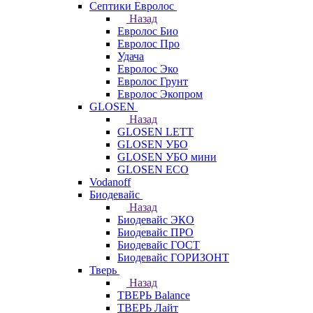
Септики Евролос
Назад
Евролос Био
Евролос Про
Удача
Евролос Эко
Евролос Грунт
Евролос Экопром
GLOSEN
Назад
GLOSEN LETT
GLOSEN УБО
GLOSEN УБО мини
GLOSEN ECO
Vodanoff
Биодевайс
Назад
Биодевайс ЭКО
Биодевайс ПРО
Биодевайс ГОСТ
Биодевайс ГОРИЗОНТ
Тверь
Назад
ТВЕРЬ Balance
ТВЕРЬ Лайт