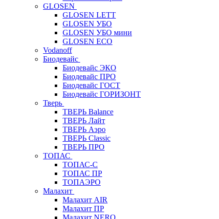
GLOSEN
GLOSEN LETT
GLOSEN УБО
GLOSEN УБО мини
GLOSEN ECO
Vodanoff
Биодевайс
Биодевайс ЭКО
Биодевайс ПРО
Биодевайс ГОСТ
Биодевайс ГОРИЗОНТ
Тверь
ТВЕРЬ Balance
ТВЕРЬ Лайт
ТВЕРЬ Аэро
ТВЕРЬ Classic
ТВЕРЬ ПРО
ТОПАС
ТОПАС-С
ТОПАС ПР
ТОПАЭРО
Малахит
Малахит AIR
Малахит ПР
Малахит NERO