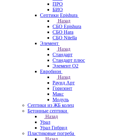
ПРО
БИО
Септики Epishura
Назад
СБО Epishura
СБО Hara
СБО Nitella
Элемент
Назад
Стандарт
Стандарт плюс
Элемент О2
Евробион
Назад
Раунд Арт
Горизонт
Макс
Модуль
Септики из ЖБ колец
Бетонные септики
Назад
Урал
Урал Гибрид
Пластиковые погреба
Назад