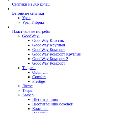
Септики из ЖБ колец
Бетонные септики
Урал
Урал Гибрид
Пластиковые погреба
GoodWay
GoodWay Классик
GoodWay Круглый
GoodWay Комфорт
GoodWay Комфорт Круглый
GoodWay Комфорт 2
GoodWay Комфорт+
Tingard
Optimum
Comfort
Prestige
Лотос
Тверь
Амбар
Шестигранник
Шестигранник боковой
Классика